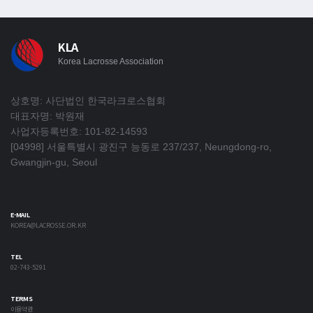
KLA
Korea Lacrosse Association
상호명: 사단법인 한국라크로스협회
대표자명: 박원재
사업자등록번호: 101-82-14593
[04998] 서울특별시 광진구 능동로 237/237, Neungdong-ro,
Gwangjin-gu, Seoul
E-MAIL
KOREA@LACROSSE.OR.KR
TEL
02-743-5291
TERMS
이용약관