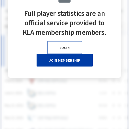
Full player statistics are an
SEASON
GP
G
A
SH
SHG
SHG%
G%
GB
CTO
FO/D
FW/DC
2026
5
4
3
12
7
58.3%
33.3%
4
3
29
13
official service provided to
통산
5
4
3
12
7
58.3%
33.3%
4
3
29
13
KLA membership members.
2026 U19 디비전리그 상반기 남자부 MATCH RECORDS
LOGIN
JOIN MEMBERSHIP
DATE
VERSUS
RESULT
G
A
SH
민족사관고등학교(남)
June 6, 2026
W
3-2
0
0
2
한민고등학교
June 6, 2026
L
1-3
0
0
1
한민고등학교
May 23, 2026
W
1-0
0
0
1
인천 하늘고등학교(남)
May 23, 2026
W
8-2
2
0
4