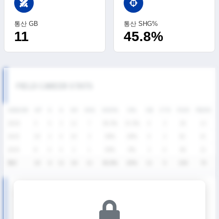
swords
통산 GB
통산 SHG%
11
45.8%
FIELD CAREER STATS
SEASON
GP
G
A
SH
SHG
SHG%
G%
GB
CTO
FO/D
FW/DC
2026
5
4
3
12
7
58.3%
33.3%
4
3
29
13
2025
10
2
4
10
3
30%
20%
4
2
81
41
2024
8
0
4
2
1
50%
0%
3
0
48
21
통산
23
6
11
24
11
45.8%
25%
11
5
158
75
U19 디비전리그 상반기 SEASON RECORDS