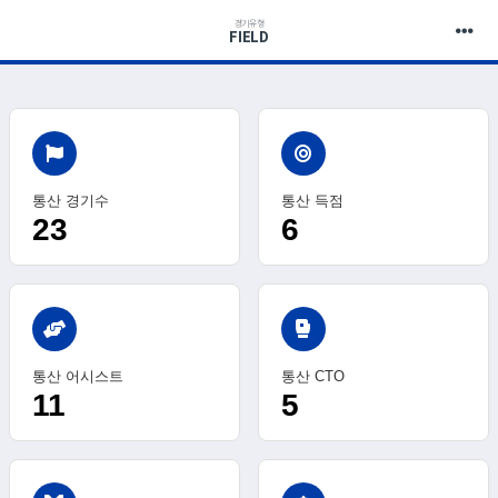
경기유형
FIELD
통산 경기수
통산 득점
23
6
sports_mma
통산 어시스트
통산 CTO
11
5