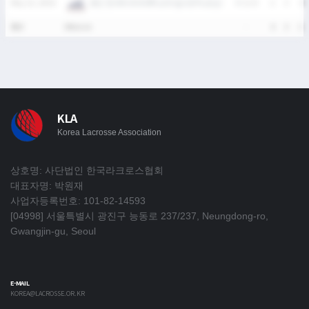
용인 한국외국어대학교부설고등학교(남)
May 23, 2026
W
11-0
2
3
4
통산
5Match
-
4
3
12
KLA
Korea Lacrosse Association
상호명: 사단법인 한국라크로스협회
대표자명: 박원재
사업자등록번호: 101-82-14593
[04998] 서울특별시 광진구 능동로 237/237, Neungdong-ro,
Gwangjin-gu, Seoul
E-MAIL
KOREA@LACROSSE.OR.KR