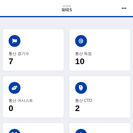
경기유형
SIXES
통산 경기수
통산 득점
7
10
sports_mma
통산 어시스트
통산 CTO
0
2