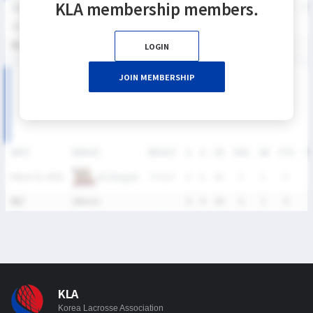
KLA membership members.
SEASON
GP
G
A
SH
SHG
SHG%
G%
GB
CTO
FO/D
FW/DC
FW
2026
1
4
0
10
5
50%
40%
1
0
0
0
통산
1
4
0
10
5
50%
40%
1
0
0
0
LOGIN
JOIN MEMBERSHIP
2026 SIXES DIVISION Ⅱ 남자부 MATCH RECORDS
DATE
VERSUS
RESULT
G
A
SH
SHG
GB
CTO
T
KU Bengals
March 22, 2026
W
12-3
4
0
10
5
1
0
4
통산
1Match
-
4
0
10
5
1
0
4
KLA
Korea Lacrosse Association