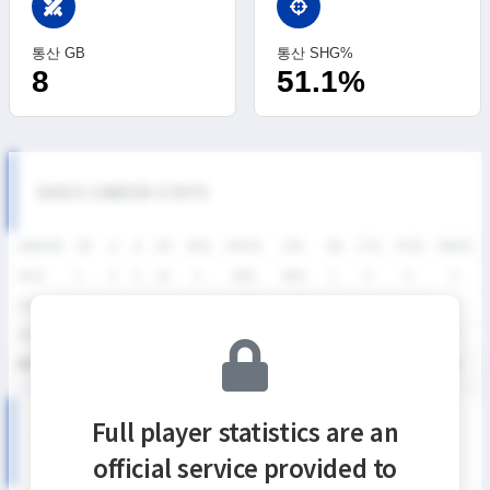
swords
통산 GB
통산 SHG%
8
51.1%
SIXES CAREER STATS
SEASON
GP
G
A
SH
SHG
SHG%
G%
GB
CTO
FO/D
FW/DC
2026
1
4
0
10
5
50%
40%
1
0
0
0
2025
5
6
0
34
18
52.9%
17.7%
6
2
18
9
2024
1
0
0
1
0
0%
0%
1
0
0
0
통산
7
10
0
45
23
51.1%
22.2%
8
2
18
9
Full player statistics are an
SIXES DIVISION Ⅱ SEASON RECORDS
official service provided to