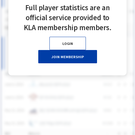
Full player statistics are an
SEASON
GP
G
A
SH
SHG
SHG%
G%
GB
CTO
FO/D
FW/DC
FW
official service provided to
2026
4
0
0
3
1
33.3%
0%
1
0
0
0
KLA membership members.
통산
4
0
0
3
1
33.3%
0%
1
0
0
0
LOGIN
2026 U19 디비전리그 상반기 남자부 MATCH RECORDS
JOIN MEMBERSHIP
DATE
VERSUS
RESULT
G
A
SH
충남삼성고등학교(남)
June 6, 2026
W
4-3
0
0
1
경기외국어고등학교(남)
June 6, 2026
W
3-1
0
0
2
용인 한국외국어대학교부설고등학교(남)
May 23, 2026
W
8-1
0
0
0
인천 하늘고등학교(남)
May 23, 2026
W
13-0
0
0
0
통산
4Match
-
0
0
3