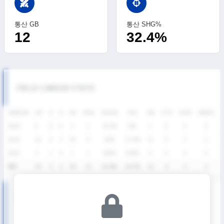
swords
통산 GB
통산 SHG%
12
32.4%
FIELD CAREER STATS
SEASON
GP
G
A
SH
SHG
SHG%
G%
GB
CTO
FO/D
FW/DC
2026
4
0
0
3
1
33.3%
0%
1
0
0
0
2025
10
4
2
30
9
30%
13.3%
11
0
3
2
2024
5
1
0
1
1
100%
100%
0
0
0
0
통산
19
5
2
34
11
32.4%
14.7%
12
0
3
2
U19 디비전리그 상반기 SEASON RECORDS