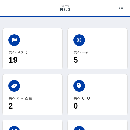
경기유형
FIELD
통산 경기수
통산 득점
19
5
sports_mma
통산 어시스트
통산 CTO
2
0