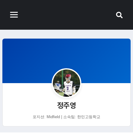
정주영
포지션: Midfield | 소속팀: 한민고등학교