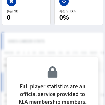
swords
통산 GB
통산 SHG%
0
0%
SIXES CAREER STATS
SEASON
GP
G
A
SH
SHG
SHG%
G%
GB
CTO
FO/D
FW/DC
FW
2026
1
0
0
0
0
0%
0%
0
0
0
0
통산
1
0
0
0
0
0%
0%
0
0
0
0
SIXES DIVISION I SEASON RECORDS
Full player statistics are an
official service provided to
SEASON
GP
G
A
SH
SHG
SHG%
G%
GB
CTO
FO/D
FW/DC
FW
KLA membership members.
2026
1
0
0
0
0
0%
0%
0
0
0
0