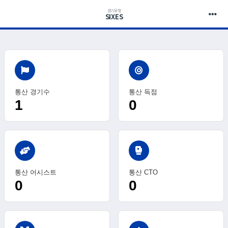
경기유형
SIXES
통산 경기수
통산 득점
1
0
sports_mma
통산 어시스트
통산 CTO
0
0