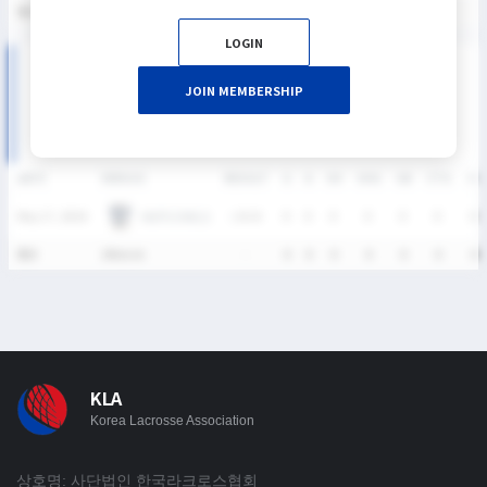
통산
1
0
0
0
0
0%
0%
0
0
0
0
LOGIN
2026 SIXES DIVISION I 여자부 MATCH RECORDS
JOIN MEMBERSHIP
DATE
VERSUS
RESULT
G
A
SH
SHG
GB
CTO
TO
HUFS OWLS
May 17, 2026
L
8-14
0
0
0
0
0
0
0
통산
1Match
-
0
0
0
0
0
0
0
KLA
Korea Lacrosse Association
상호명: 사단법인 한국라크로스협회