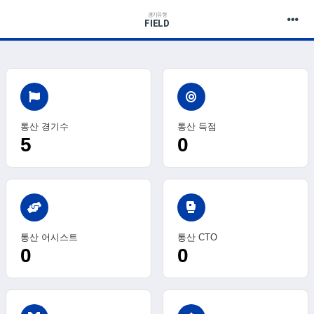
경기유형
FIELD
통산 경기수
통산 득점
5
0
sports_mma
통산 어시스트
통산 CTO
0
0