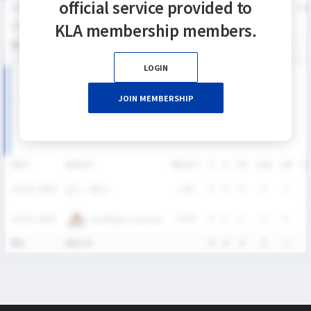
official service provided to
SEASON
GP
G
A
SH
SHG
SHG%
G%
GB
CTO
FO/D
FW/DC
FW
KLA membership members.
2026
2
0
0
0
0
0%
0%
1
0
0
0
통산
2
0
0
0
0
0%
0%
1
0
0
0
LOGIN
2026 SUMMER LEAGUE DIVISION I 남자부 MATCH
JOIN MEMBERSHIP
RECORDS
DATE
VERSUS
RESULT
G
A
SH
SHG
GB
CT
SNLC
July 25, 2026
L
6-8
0
0
0
0
1
0
Lumberjax Lacrosse
July 25, 2026
W
9-8
0
0
0
0
0
0
통산
2Match
-
0
0
0
0
1
0