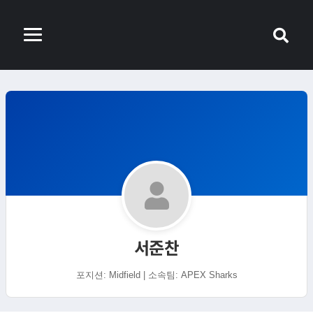
서준찬
포지션: Midfield | 소속팀: APEX Sharks