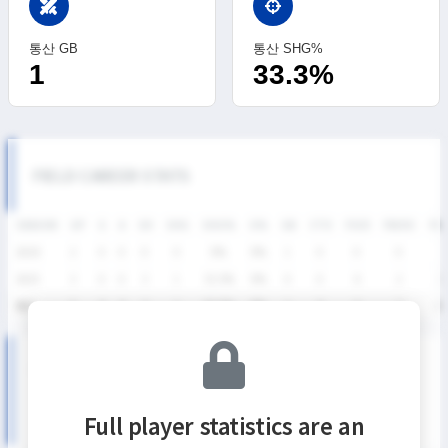
swords
통산 GB
통산 SHG%
1
33.3%
FIELD CAREER STATS
SEASON
GP
G
A
SH
SHG
SHG%
G%
GB
CTO
FO/D
FW/DC
FW
2026
2
0
0
0
0
0%
0%
1
0
0
0
2025
3
0
0
3
1
33.3%
0%
0
0
6
2
33
통산
5
0
0
3
1
33.3%
0%
1
0
6
2
33
SUMMER LEAGUE DIVISION I SEASON RECORDS
Full player statistics are an