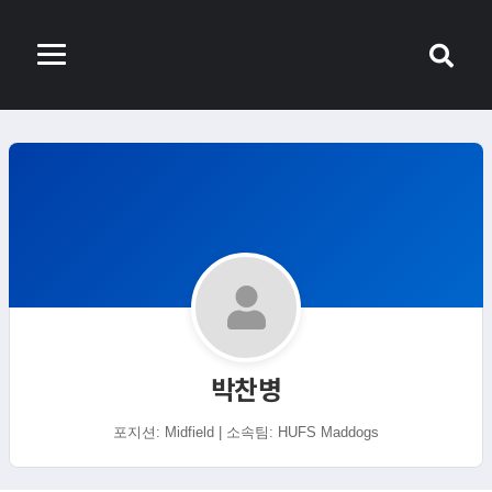
박찬병
포지션: Midfield | 소속팀: HUFS Maddogs