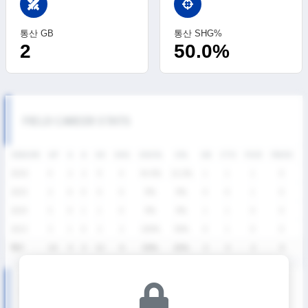
swords
통산 GB
통산 SHG%
2
50.0%
FIELD CAREER STATS
SEASON
GP
G
A
SH
SHG
SHG%
G%
GB
CTO
FO/D
FW/DC
F
2026
4
2
2
9
4
44.4%
22.2%
1
1
1
0
2025
2
0
0
0
0
0%
0%
0
0
1
0
2024
5
0
1
1
0
0%
0%
1
1
0
0
2023
3
1
0
2
2
100%
50%
0
1
0
0
통산
14
3
3
12
6
50%
25%
2
3
2
0
SUMMER LEAGUE DIVISION Ⅱ SEASON RECORDS