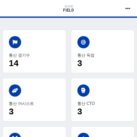
경기유형
FIELD
통산 경기수
통산 득점
14
3
sports_mma
통산 어시스트
통산 CTO
3
3