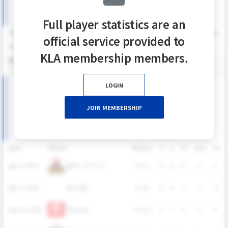
Full player statistics are an
SEASON
GP
G
A
SH
SHG
SHG%
G%
GB
CTO
FO/D
FW/DC
official service provided to
2026
4
2
2
9
4
44.4%
22.2%
1
1
1
0
KLA membership members.
통산
4
2
2
9
4
44.4%
22.2%
1
1
1
0
LOGIN
2026 SUMMER LEAGUE DIVISION Ⅱ 남자부 MATCH
RECORDS
JOIN MEMBERSHIP
DATE
VERSUS
RESULT
G
A
SH
SHG
GB
올락스 이그니스
Aug. 2, 2026
W
9-7
0
0
0
0
0
SKY연합
Aug. 2, 2026
W
6-1
0
0
2
1
0
TRUCKS
July 25, 2026
W
11-2
1
1
4
1
0