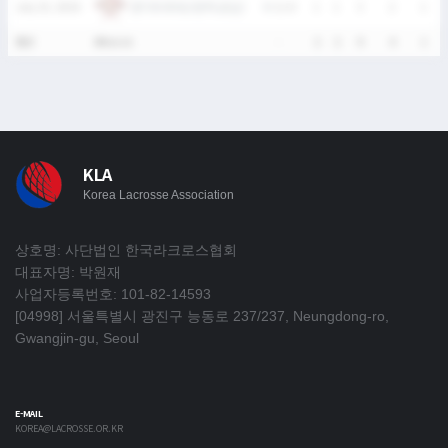
경기외국어고등학교(남)
July 25, 2026
W
11-0
1
1
3
2
1
통산
4Match
-
2
2
9
4
1
KLA
Korea Lacrosse Association
상호명: 사단법인 한국라크로스협회
대표자명: 박원재
사업자등록번호: 101-82-14593
[04998] 서울특별시 광진구 능동로 237/237, Neungdong-ro,
Gwangjin-gu, Seoul
E-MAIL
KOREA@LACROSSE.OR.KR