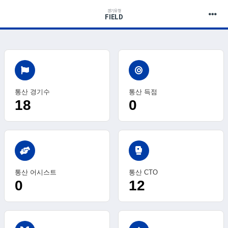
경기유형
FIELD
통산 경기수
통산 득점
18
0
sports_mma
통산 어시스트
통산 CTO
0
12