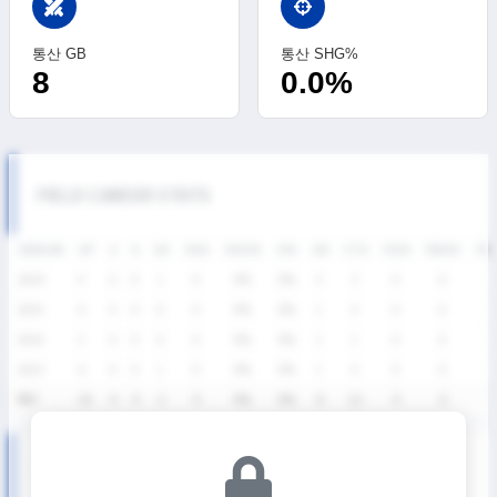
swords
통산 GB
통산 SHG%
8
0.0%
FIELD CAREER STATS
SEASON
GP
G
A
SH
SHG
SHG%
G%
GB
CTO
FO/D
FW/DC
FW
2026
4
0
0
1
0
0%
0%
5
3
0
0
2025
6
0
0
0
0
0%
0%
1
4
0
0
2024
2
0
0
0
0
0%
0%
1
1
0
0
2023
6
0
0
1
0
0%
0%
1
4
0
0
통산
18
0
0
2
0
0%
0%
8
12
0
0
SUMMER LEAGUE DIVISION Ⅱ SEASON RECORDS