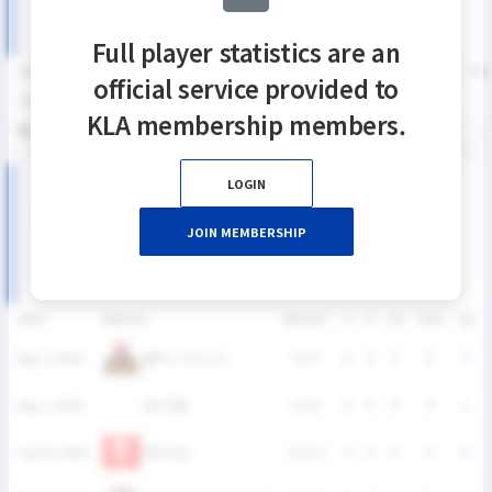
Full player statistics are an
SEASON
GP
G
A
SH
SHG
SHG%
G%
GB
CTO
FO/D
FW/DC
FW
official service provided to
2026
4
0
0
1
0
0%
0%
5
3
0
0
KLA membership members.
통산
4
0
0
1
0
0%
0%
5
3
0
0
LOGIN
2026 SUMMER LEAGUE DIVISION Ⅱ 남자부 MATCH
RECORDS
JOIN MEMBERSHIP
DATE
VERSUS
RESULT
G
A
SH
SHG
GB
올락스 이그니스
Aug. 2, 2026
W
9-7
0
0
0
0
3
SKY연합
Aug. 2, 2026
W
6-1
0
0
0
0
1
TRUCKS
July 25, 2026
W
11-2
0
0
0
0
0