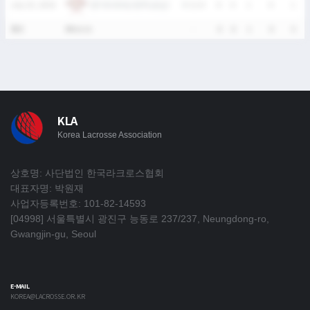
경기외국어고등학교(남)
July 25, 2026
W
11-0
0
0
1
0
1
통산
4Match
-
0
0
1
0
5
KLA
Korea Lacrosse Association
상호명: 사단법인 한국라크로스협회
대표자명: 박원재
사업자등록번호: 101-82-14593
[04998] 서울특별시 광진구 능동로 237/237, Neungdong-ro,
Gwangjin-gu, Seoul
E-MAIL
KOREA@LACROSSE.OR.KR