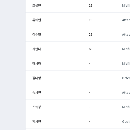
조은빈
16
Midfi
류화연
19
Atta
이수민
28
Atta
최한나
68
Midfi
하세라
-
Midfi
김다영
-
Defe
송세연
-
Atta
조희정
-
Midfi
임서현
-
Goal