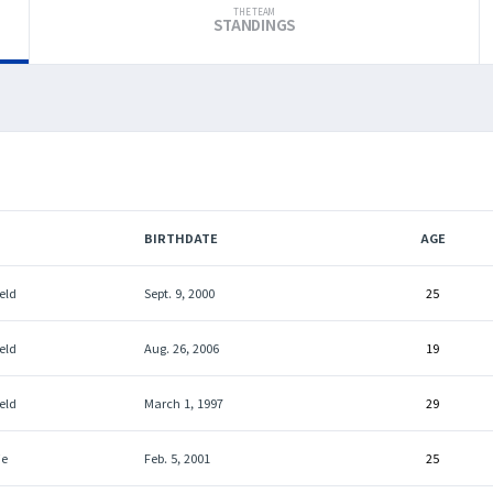
THE TEAM
STANDINGS
BIRTHDATE
AGE
eld
Sept. 9, 2000
25
eld
Aug. 26, 2006
19
eld
March 1, 1997
29
ie
Feb. 5, 2001
25