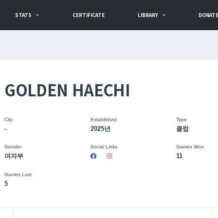
STATS
CERTIFICATE
LIBRARY
DONAT
GOLDEN HAECHI
City
Established
Type
-
2025년
클럽
Gender
Social Links
Games Won
여자부
11
Games Lost
5