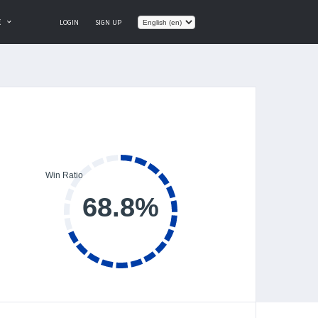
E
LOGIN
SIGN UP
68.8%