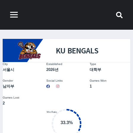
KU BENGALS
City
Established
Type
서울시
2026년
대학부
Gender
Social Links
Games Won
남자부
1
Games Lost
2
33.3%