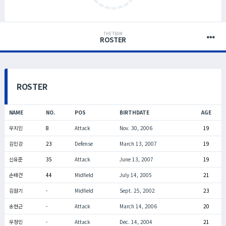
THE TEAM
ROSTER
ROSTER
NAME
NO.
POS
BIRTHDATE
AGE
우지민
8
Attack
Nov. 30, 2006
19
김민강
23
Defense
March 13, 2007
19
신유준
35
Attack
June 13, 2007
19
손태건
44
Midfield
July 14, 2005
21
김원기
-
Midfield
Sept. 25, 2002
23
송현근
-
Attack
March 14, 2006
20
우정민
-
Attack
Dec. 14, 2004
21