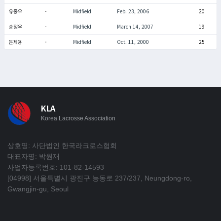
유종우
-
Midfield
Feb. 23, 2006
20
송정우
-
Midfield
March 14, 2007
19
문제용
-
Midfield
Oct. 11, 2000
25
KLA
Korea Lacrosse Association
상호명: 사단법인 한국라크로스협회
대표자명: 박원재
사업자등록번호: 101-82-14593
[04998] 서울특별시 광진구 능동로 237/237, Neungdong-ro,
Gwangjin-gu, Seoul